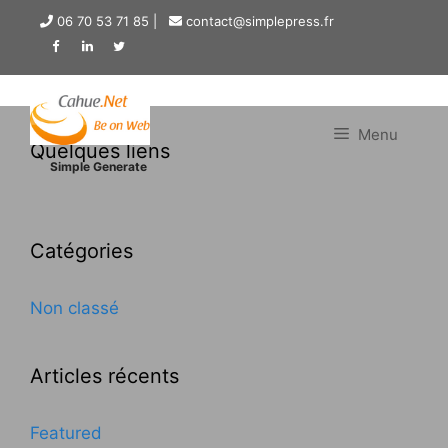
Aller
06 70 53 71 85 |
contact@simplepress.fr
au
contenu
Menu
Quelques liens
Simple Generate
Catégories
Non classé
Articles récents
Featured